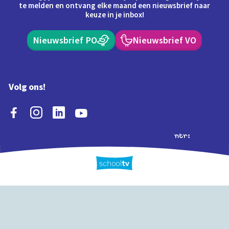
te melden en ontvang elke maand een nieuwsbrief naar
keuze in je inbox!
Nieuwsbrief PO
Nieuwsbrief VO
Volg ons!
Extra's
Schooltv biedt meer
Quiz
Schoolplaat
Tijd
dan video's! Ontdek