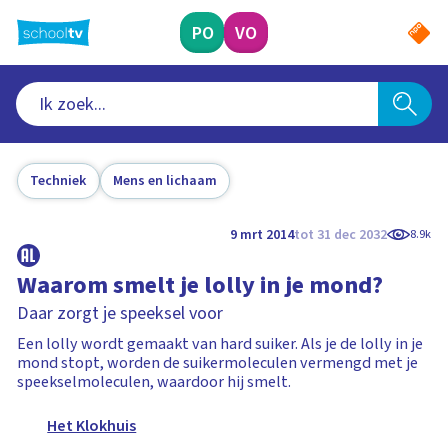
Ga
naar
PO
VO
hoofdinhoud
Techniek
Mens en lichaam
9 mrt 2014
tot 31 dec 2032
8.9k
Waarom smelt je lolly in je mond?
Daar zorgt je speeksel voor
Een lolly wordt gemaakt van hard suiker. Als je de lolly in je
mond stopt, worden de suikermoleculen vermengd met je
speekselmoleculen, waardoor hij smelt.
Het Klokhuis