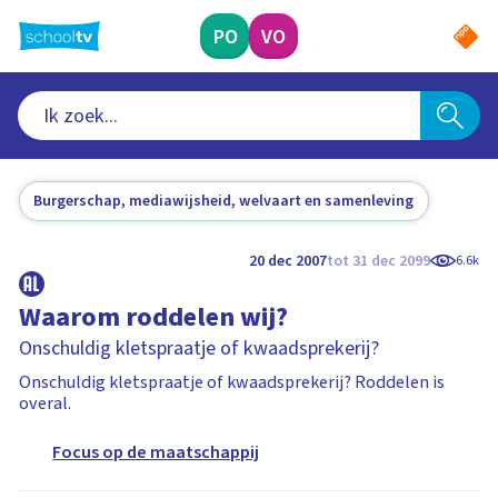
Ga
naar
PO
VO
hoofdinhoud
Burgerschap, mediawijsheid, welvaart en samenleving
20 dec 2007
tot 31 dec 2099
6.6k
Waarom roddelen wij?
Onschuldig kletspraatje of kwaadsprekerij?
Onschuldig kletspraatje of kwaadsprekerij? Roddelen is
overal.
Focus op de maatschappij