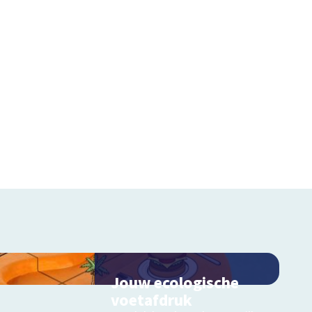
Jouw ecologische
voetafdruk