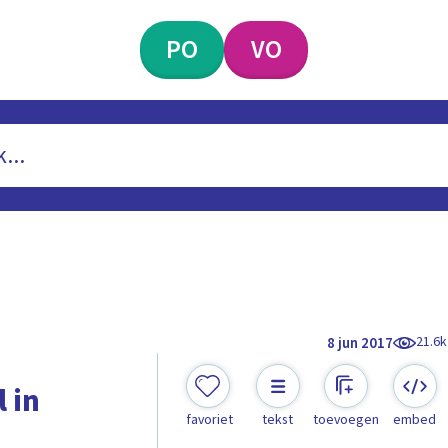
PO
VO
21.6k
8 jun 2017
 in
favoriet
tekst
toevoegen
embed