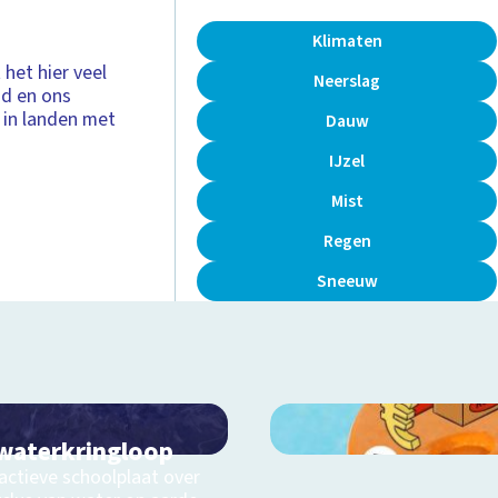
Klimaten
het hier veel
Neerslag
nd en ons
s in landen met
Dauw
IJzel
Mist
Regen
Sneeuw
waterkringloop
actieve schoolplaat over