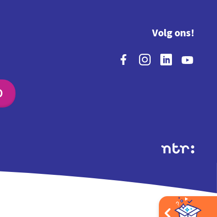
Volg ons!
O
Extra's