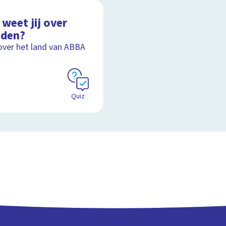
yclus van water op aarde
weet jij over
den?
Schoolplaat
over het land van ABBA
Quiz