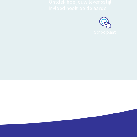
Ontdek hoe jouw levensstijl
invloed heeft op de aarde
Schoolplaat