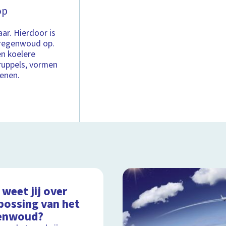
op
ar. Hierdoor is
t regenwoud op.
en koelere
ruppels, vormen
genen.
weet jij over
bossing van het
enwoud?