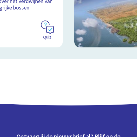
over het verdwijnen van
grijke bossen
Quiz
Ontvang jij de nieuwsbrief al? Blijf op de