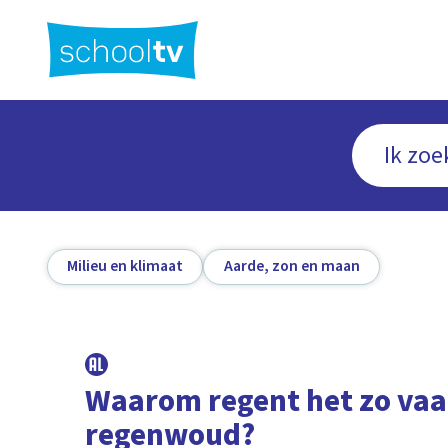
Ga
naar
hoofdinhoud
Milieu en klimaat
Aarde, zon en maan
Waarom regent het zo vaa
regenwoud?