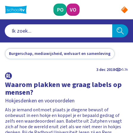
Ga
naar
PO
VO
hoofdinhoud
Burgerschap, mediawijsheid, welvaart en samenleving
3 dec 2018
5.3k
Waarom plakken we graag labels op
mensen?
Hokjesdenken en vooroordelen
Als je iemand ontmoet plaats je diegene bewust of
onbewust in een hokje en koppel je er bepaald gedrag of
zelfs een waardeoordeel aan. Babette uit Zutphen vraagt
zich af hoe de wereld eruit ziet als we niet meer in hokjes
denken. Bij de Radboud Universiteit leren zij en Rens