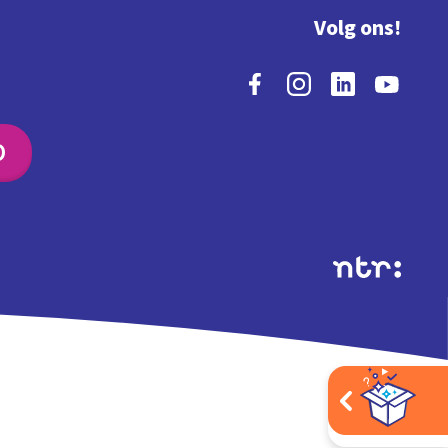
Volg ons!
O
Extra's