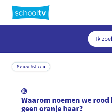
Ga
naar
hoofdinhoud
Mens en lichaam
Waarom noemen we rood 
geen oranje haar?