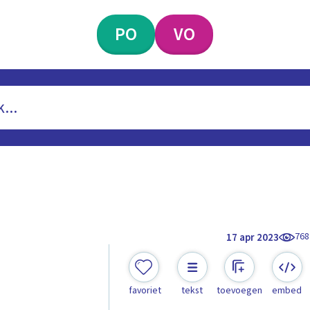
PO
VO
768
17 apr 2023
n
favoriet
tekst
toevoegen
embed