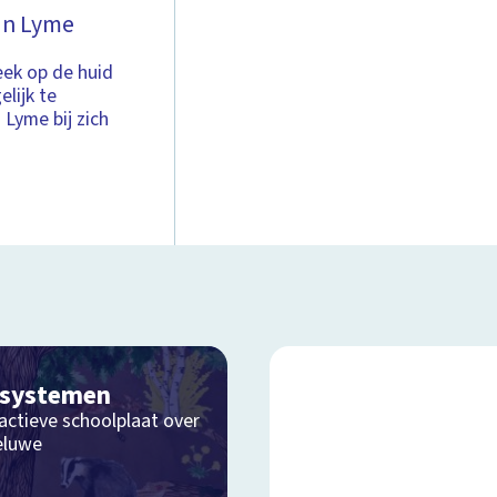
van Lyme
teek op de huid
elijk te
 Lyme bij zich
osystemen
actieve schoolplaat over
eluwe