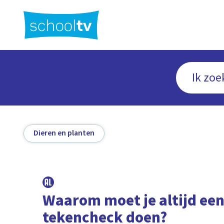
Ga
naar
hoofdinhoud
Dieren en planten
Waarom moet je altijd ee
tekencheck doen?