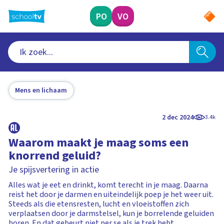
Ga
naar
PO
VO
hoofdinhoud
Mens en lichaam
2 dec 2024
3.4k
Waarom maakt je maag soms een
knorrend geluid?
Je spijsvertering in actie
Alles wat je eet en drinkt, komt terecht in je maag. Daarna
reist het door je darmen en uiteindelijk poep je het weer uit.
Steeds als die etensresten, lucht en vloeistoffen zich
verplaatsen door je darmstelsel, kun je borrelende geluiden
horen. En dat gebeurt niet per se als je trek hebt.