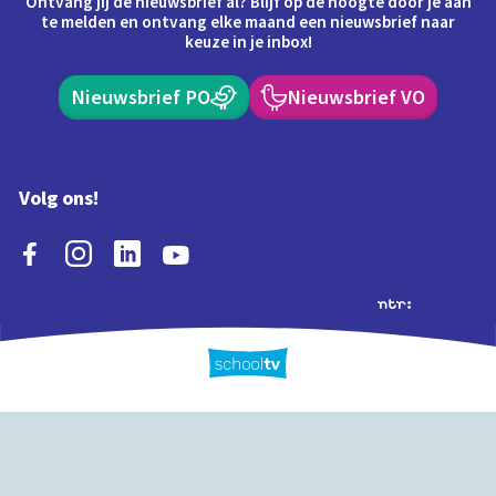
Ontvang jij de nieuwsbrief al? Blijf op de hoogte door je aan
te melden en ontvang elke maand een nieuwsbrief naar
keuze in je inbox!
Nieuwsbrief PO
Nieuwsbrief VO
Volg ons!
Extra's
Schooltv biedt meer
Quiz
Schoolplaat
Tijd