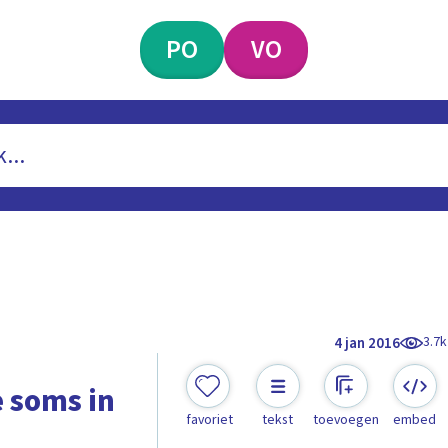
PO
VO
3.7k
4 jan 2016
 soms in
favoriet
tekst
toevoegen
embed