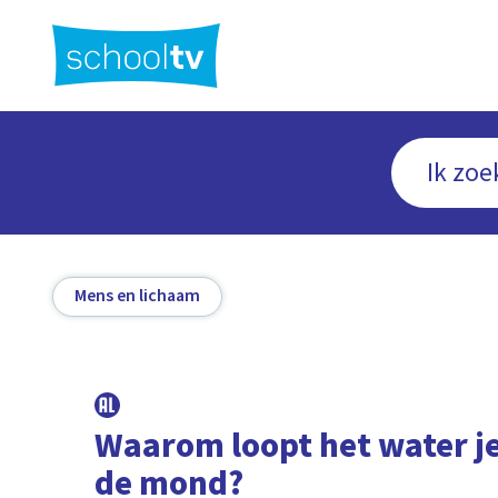
Ga
naar
hoofdinhoud
Mens en lichaam
Waarom loopt het water je
de mond?