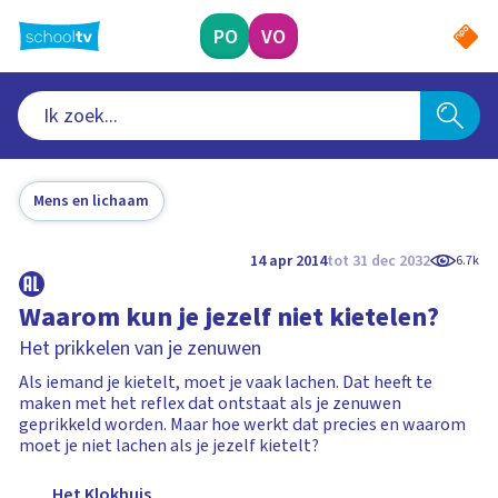
Ga
naar
PO
VO
hoofdinhoud
Mens en lichaam
14 apr 2014
tot 31 dec 2032
6.7k
Waarom kun je jezelf niet kietelen?
Het prikkelen van je zenuwen
Als iemand je kietelt, moet je vaak lachen. Dat heeft te
maken met het reflex dat ontstaat als je zenuwen
geprikkeld worden. Maar hoe werkt dat precies en waarom
moet je niet lachen als je jezelf kietelt?
Het Klokhuis