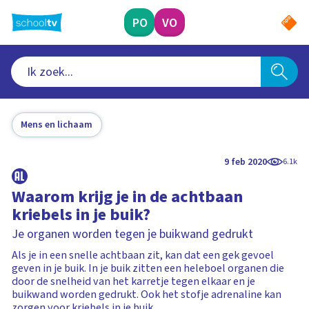
Ga
naar
PO
VO
hoofdinhoud
Mens en lichaam
9 feb 2020
6.1k
Waarom krijg je in de achtbaan
kriebels in je buik?
Je organen worden tegen je buikwand gedrukt
Als je in een snelle achtbaan zit, kan dat een gek gevoel
geven in je buik. In je buik zitten een heleboel organen die
door de snelheid van het karretje tegen elkaar en je
buikwand worden gedrukt. Ook het stofje adrenaline kan
zorgen voor kriebels in je buik.