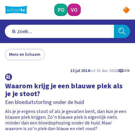
Ga
naar
PO
VO
hoofdinhoud
Mens en lichaam
13 jul 2014
tot 31 dec 2032
10k
Waarom krijg je een blauwe plek als
je je stoot?
Een bloeduitstorting onder de huid
Als je je ergens stoot of als je gevallen bent, dan kun je een
blauwe plek krijgen. Zo’n blauwe plek is eigenlijk niets
minder dan een bloedophoping onder de huid. Maar
waarom is zo’n plek dan blauw en niet rood?