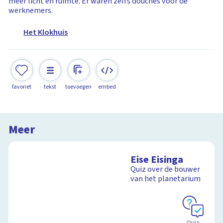
meer licht en ruimte. Er waren zelfs douches voor de
werknemers.
Het Klokhuis
favoriet
tekst
toevoegen
embed
Meer
Eise Eisinga
Quiz over de bouwer
van het planetarium
Quiz