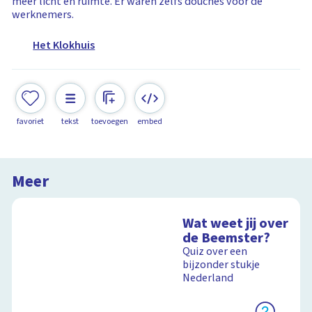
meer licht en ruimte. Er waren zelfs douches voor de
werknemers.
Het Klokhuis
favoriet
tekst
toevoegen
embed
Meer
Wat weet jij over
de Beemster?
Quiz over een
bijzonder stukje
Nederland