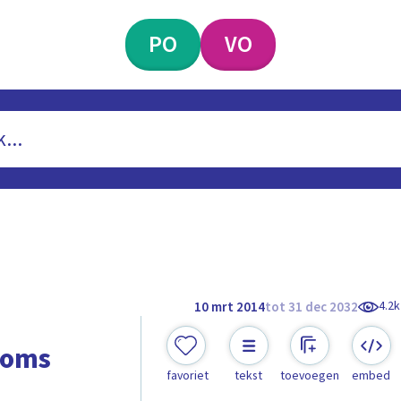
PO
VO
4.2k
10 mrt 2014
tot 31 dec 2032
soms
favoriet
tekst
toevoegen
embed