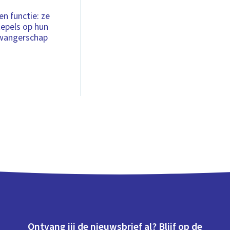
n functie: ze
tepels op hun
 zwangerschap
Ontvang jij de nieuwsbrief al? Blijf op de