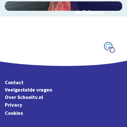
Je lichaam:
organen
Interactieve
schoolplaat langs je
organen
Schoolplaat
Contact
Veelgestelde vragen
Over Schooltv.nl
Privacy
Cookies