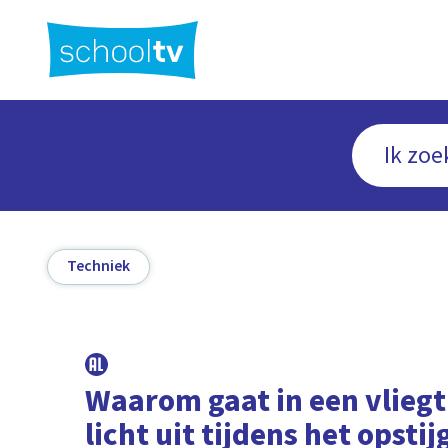
Ga
naar
hoofdinhoud
Techniek
Waarom gaat in een vliegt
licht uit tijdens het opsti