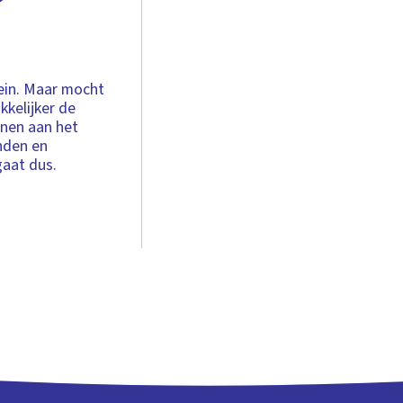
lein. Maar mocht
kkelijker de
nnen aan het
anden en
gaat dus.