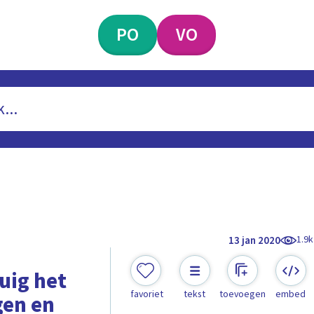
PO
VO
1.9k
13 jan 2020
uig het
favoriet
tekst
toevoegen
embed
jgen en