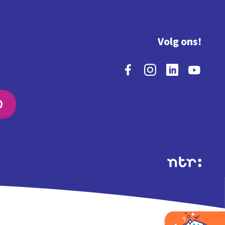
Volg ons!
O
Extra's