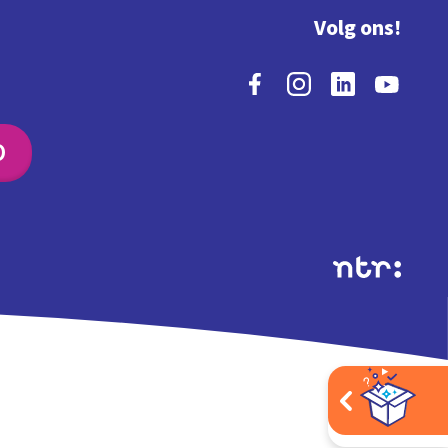
Volg ons!
O
Extra's