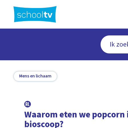
Ga
naar
hoofdinhoud
Mens en lichaam
Waarom eten we popcorn 
bioscoop?