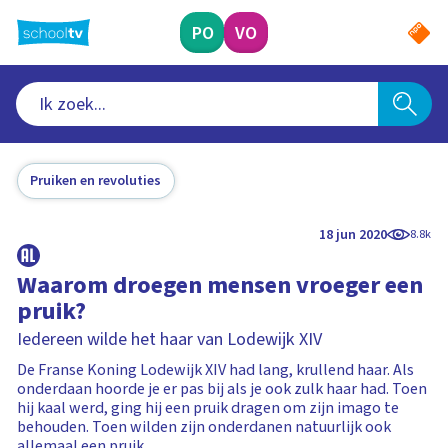
Ga
naar
PO
VO
hoofdinhoud
Pruiken en revoluties
18 jun 2020
8.8k
Waarom droegen mensen vroeger een
pruik?
Iedereen wilde het haar van Lodewijk XIV
De Franse Koning Lodewijk XIV had lang, krullend haar. Als
onderdaan hoorde je er pas bij als je ook zulk haar had. Toen
hij kaal werd, ging hij een pruik dragen om zijn imago te
behouden. Toen wilden zijn onderdanen natuurlijk ook
allemaal een pruik.