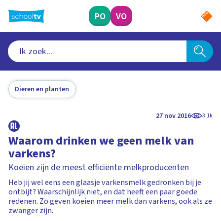
Ga
naar
PO
VO
hoofdinhoud
Dieren en planten
27 nov 2016
3.1k
Waarom drinken we geen melk van
varkens?
Koeien zijn de meest efficiënte melkproducenten
Heb jij wel eens een glaasje varkensmelk gedronken bij je
ontbijt? Waarschijnlijk niet, en dat heeft een paar goede
redenen. Zo geven koeien meer melk dan varkens, ook als ze
zwanger zijn.