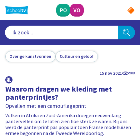
Ga
naar
PO
VO
hoofdinhoud
Overige kunstvormen
Cultuur en geloof
15 nov 2021
908
Waarom dragen we kleding met
panterprintjes?
Opvallen met een camouflageprint
Volken in Afrika en Zuid-Amerika droegen eeuwenlang
pantervellen om te laten zien hoe sterk ze waren. Bij ons
werd de panterprint pas populair toen Franse modehuizen
ermee begonnen na de Tweede Wereldoorlog.