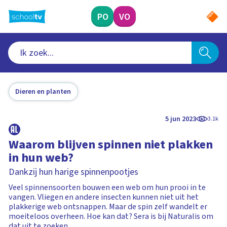
Ga
naar
PO
VO
hoofdinhoud
Dieren en planten
5 jun 2023
3.1k
Waarom blijven spinnen niet plakken
in hun web?
Dankzij hun harige spinnenpootjes
Veel spinnensoorten bouwen een web om hun prooi in te
vangen. Vliegen en andere insecten kunnen niet uit het
plakkerige web ontsnappen. Maar de spin zelf wandelt er
moeiteloos overheen. Hoe kan dat? Sera is bij Naturalis om
dat uit te zoeken.