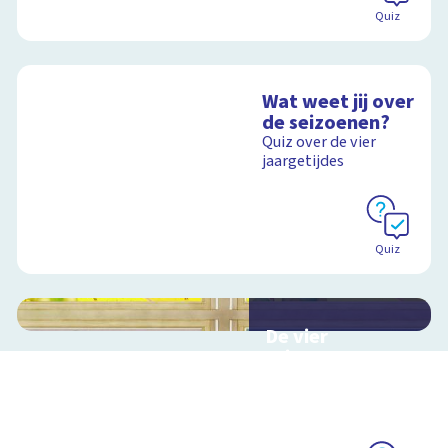
Quiz
Wat weet jij over
de seizoenen?
Quiz over de vier
jaargetijdes
Quiz
De vier
seizoenen
Interactieve
schoolplaat over de
seizoenen