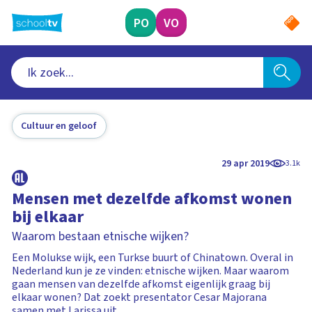
Ga
naar
PO
VO
hoofdinhoud
Cultuur en geloof
29 apr 2019
3.1k
Mensen met dezelfde afkomst wonen
bij elkaar
Waarom bestaan etnische wijken?
Een Molukse wijk, een Turkse buurt of Chinatown. Overal in
Nederland kun je ze vinden: etnische wijken. Maar waarom
gaan mensen van dezelfde afkomst eigenlijk graag bij
elkaar wonen? Dat zoekt presentator Cesar Majorana
samen met Larissa uit.