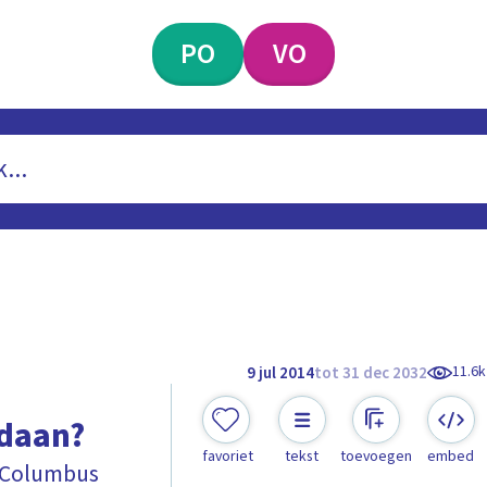
PO
VO
11.6k
9 jul 2014
tot 31 dec 2032
daan?
favoriet
tekst
toevoegen
embed
 Columbus