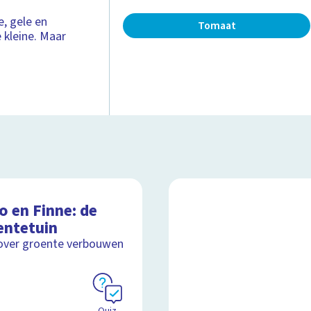
e, gele en
Tomaat
 kleine. Maar
o en Finne: de
entetuin
over groente verbouwen