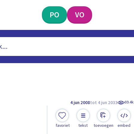
PO
VO
69.4k
4 jun 2008
tot 4 jun 2033
favoriet
tekst
toevoegen
embed