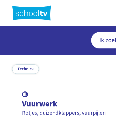
Ga
naar
hoofdinhoud
Techniek
Vuurwerk
Rotjes, duizendklappers, vuurpijlen