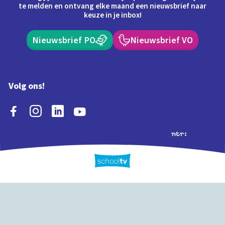
te melden en ontvang elke maand een nieuwsbrief naar
keuze in je inbox!
Nieuwsbrief PO
Nieuwsbrief VO
Volg ons!
Extra's
Schooltv biedt meer
Quiz
Schoolplaat
Tijd
dan video's! Ontdek