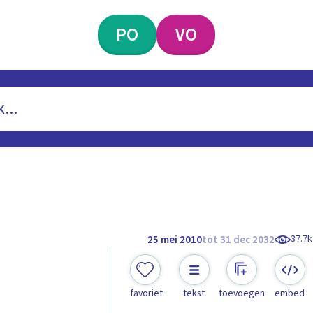
PO
VO
37.7k
25 mei 2010
tot 31 dec 2032
favoriet
tekst
toevoegen
embed