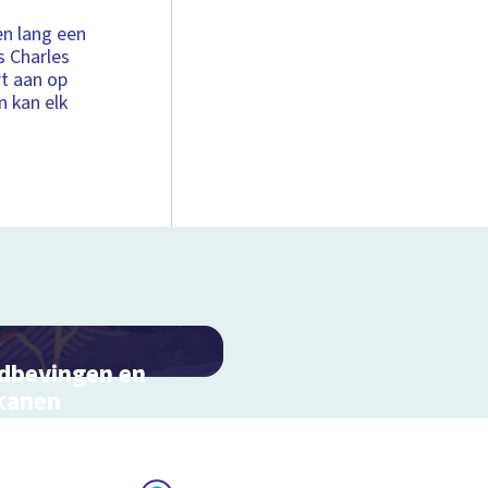
n lang een
s Charles
t aan op
n kan elk
dbevingen en
kanen
ontstaan aardbevingen,
anen en tsunami's?