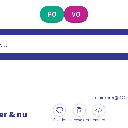
PO
VO
120k
1 jun 2012
er & nu
favoriet
toevoegen
embed