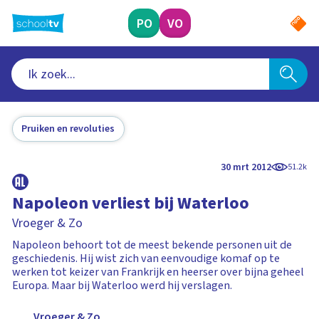
Ga
naar
PO
VO
hoofdinhoud
Pruiken en revoluties
30 mrt 2012
51.2k
Napoleon verliest bij Waterloo
Vroeger & Zo
Napoleon behoort tot de meest bekende personen uit de
geschiedenis. Hij wist zich van eenvoudige komaf op te
werken tot keizer van Frankrijk en heerser over bijna geheel
Europa. Maar bij Waterloo werd hij verslagen.
Vroeger & Zo