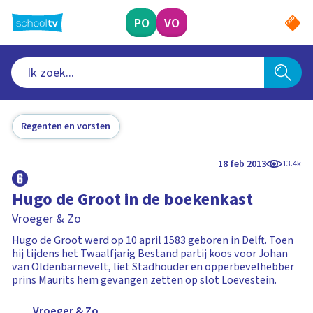
Ga
naar
PO
VO
hoofdinhoud
Regenten en vorsten
18 feb 2013
13.4k
Hugo de Groot in de boekenkast
Vroeger & Zo
Hugo de Groot werd op 10 april 1583 geboren in Delft. Toen
hij tijdens het Twaalfjarig Bestand partij koos voor Johan
van Oldenbarnevelt, liet Stadhouder en opperbevelhebber
prins Maurits hem gevangen zetten op slot Loevestein.
Vroeger & Zo