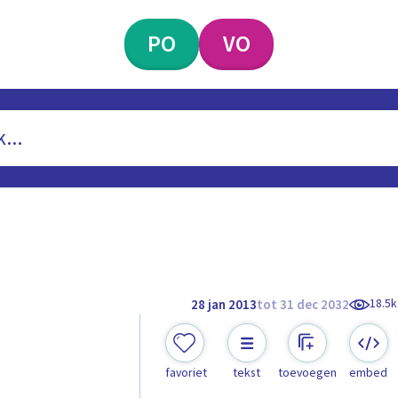
PO
VO
18.5k
28 jan 2013
tot 31 dec 2032
favoriet
tekst
toevoegen
embed