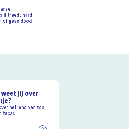
aanse
s II treedt hard
en of gaan dood
weet jij over
nje?
over het land van zon,
n tapas