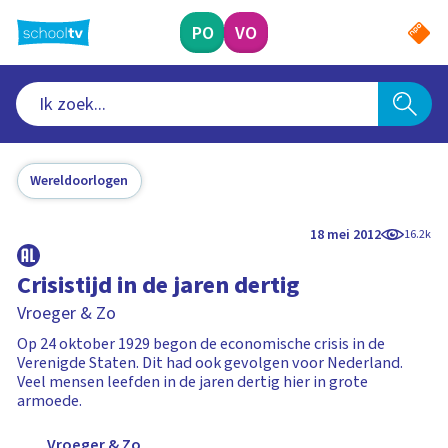
Ga
naar
PO
VO
hoofdinhoud
Wereldoorlogen
18 mei 2012
16.2k
Crisistijd in de jaren dertig
Vroeger & Zo
Op 24 oktober 1929 begon de economische crisis in de
Verenigde Staten. Dit had ook gevolgen voor Nederland.
Veel mensen leefden in de jaren dertig hier in grote
armoede.
Vroeger & Zo