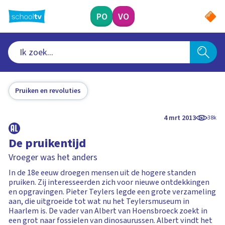
Ga
naar
PO
VO
hoofdinhoud
Pruiken en revoluties
4 mrt 2013
38k
De pruikentijd
Vroeger was het anders
In de 18e eeuw droegen mensen uit de hogere standen
pruiken. Zij interesseerden zich voor nieuwe ontdekkingen
en opgravingen. Pieter Teylers legde een grote verzameling
aan, die uitgroeide tot wat nu het Teylersmuseum in
Haarlem is. De vader van Albert van Hoensbroeck zoekt in
een grot naar fossielen van dinosaurussen. Albert vindt het