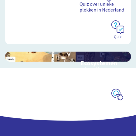
Quiz over unieke
plekken in Nederland
Quiz
Ecosystemen
Interactieve
schoolplaat over de
Veluwe
Schoolplaat