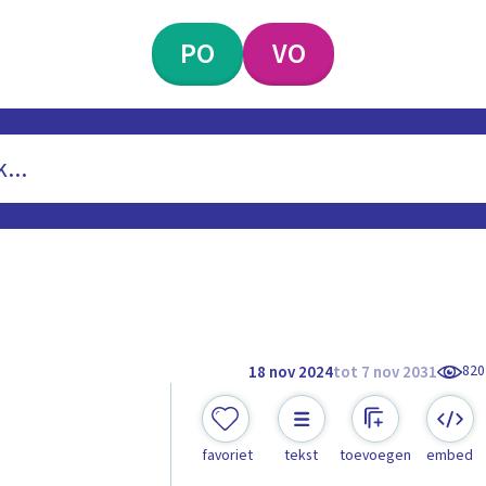
PO
VO
820
18 nov 2024
tot 7 nov 2031
favoriet
tekst
toevoegen
embed