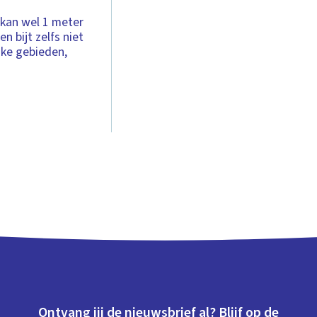
j kan wel 1 meter
en bijt zelfs niet
ijke gebieden,
Ontvang jij de nieuwsbrief al? Blijf op de