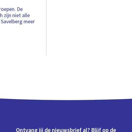
 roepen. De
zijn niet alle
n Savelberg meer
Ontvang jij de nieuwsbrief al? Blijf op de