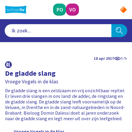
Ga
naar
PO
VO
hoofdinhoud
18 apr 2017
5.7k
De gladde slang
Vroege Vogels in de klas
De gladde slang is een zeldzaam en vrij onzichtbaar reptiel.
Er leven drie slangen in ons land: de adder, de ringslang en
de gladde slang. De gladde slang leeft voornamelijk op de
Veluwe, in Drenthe en in de zand-natuurgebieden in Noord-
Brabant. Bioloog Domin Dalessi doet al jaren onderzoek
naar de gladde slang en legt meer uit over zijn leefgebied.
Vroege Vogels in de klas