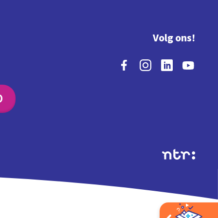
Volg ons!
O
Extra's