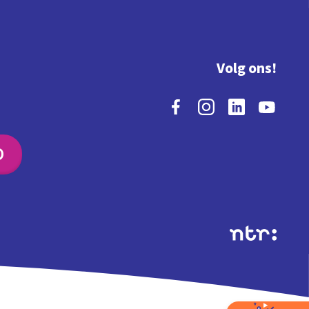
Volg ons!
O
Extra's