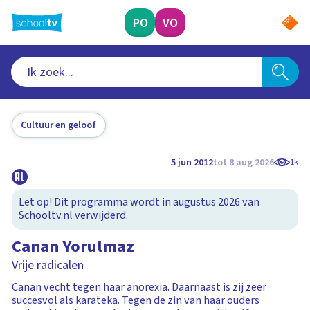
Ga
naar
PO
VO
hoofdinhoud
Cultuur en geloof
5 jun 2012
tot 8 aug 2026
1k
Let op! Dit programma wordt in augustus 2026 van
Schooltv.nl verwijderd.
Canan Yorulmaz
Vrije radicalen
Canan vecht tegen haar anorexia. Daarnaast is zij zeer
succesvol als karateka. Tegen de zin van haar ouders