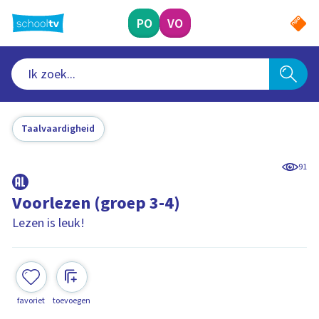
Ga
naar
PO
VO
hoofdinhoud
Taalvaardigheid
91
Voorlezen (groep 3-4)
Lezen is leuk!
favoriet
toevoegen