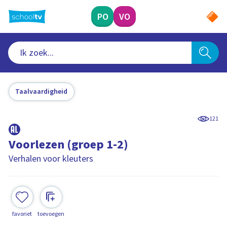
Ga
naar
PO
VO
hoofdinhoud
Taalvaardigheid
121
Voorlezen (groep 1-2)
Verhalen voor kleuters
favoriet
toevoegen