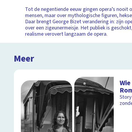
Tot de negentiende eeuw gingen opera’s nooit 
mensen, maar over mythologische figuren, heksen
Daar brengt George Bizet verandering in: zijn o
over een zigeunermeisje. Het publiek is geschokt
realisme verovert langzaam de opera.
Meer
Wie 
Ro
Story
zonde