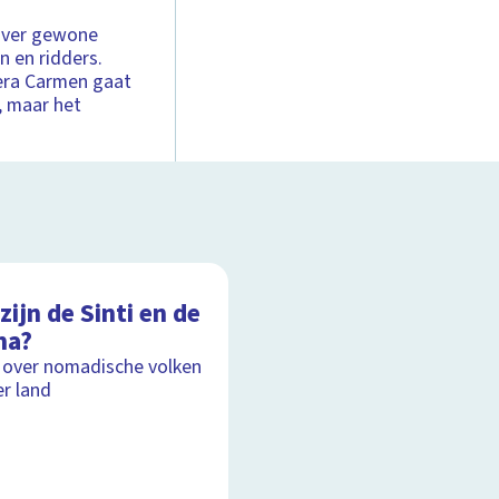
over gewone
 en ridders.
pera Carmen gaat
, maar het
zijn de Sinti en de
ma?
 over nomadische volken
r land