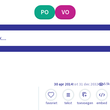
PO
VO
5.5k
30 apr 2014
tot 31 dec 2032
favoriet
tekst
toevoegen
embed