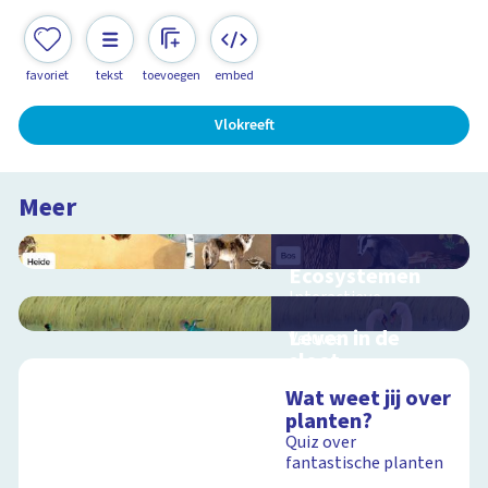
favoriet
tekst
toevoegen
embed
Vlokreeft
Meer
Ecosystemen
Interactieve
schoolplaat over de
Leven in de
Veluwe
sloot
Interactieve
Wat weet jij over
schoolplaat over het
planten?
slootleven
Schoolplaat
Quiz over
fantastische planten