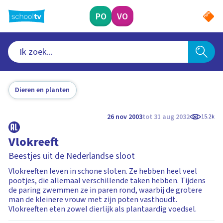
Ga
naar
PO
VO
hoofdinhoud
Dieren en planten
26 nov 2003
tot 31 aug 2032
15.2k
Vlokreeft
Beestjes uit de Nederlandse sloot
Vlokreeften leven in schone sloten. Ze hebben heel veel
pootjes, die allemaal verschillende taken hebben. Tijdens
de paring zwemmen ze in paren rond, waarbij de grotere
man de kleinere vrouw met zijn poten vasthoudt.
Vlokreeften eten zowel dierlijk als plantaardig voedsel.