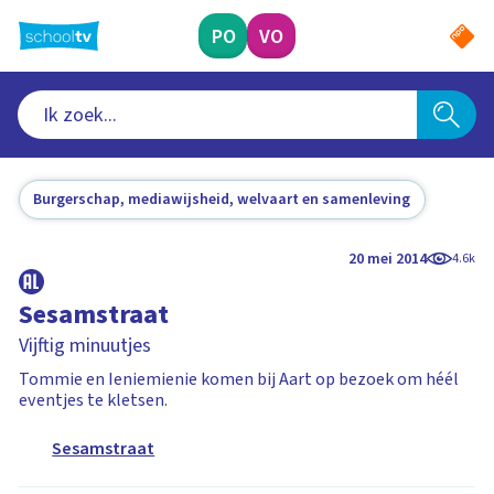
Ga
naar
PO
VO
hoofdinhoud
Burgerschap, mediawijsheid, welvaart en samenleving
20 mei 2014
4.6k
Sesamstraat
Vijftig minuutjes
Tommie en Ieniemienie komen bij Aart op bezoek om héél
eventjes te kletsen.
Sesamstraat