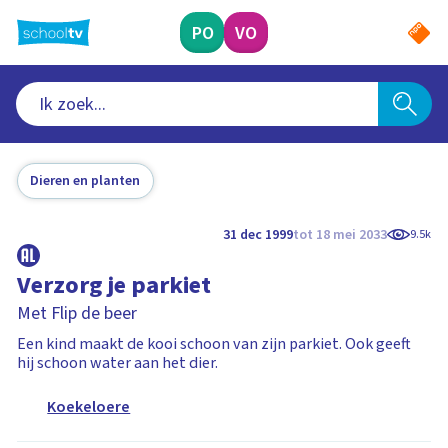
Ga
naar
PO
VO
hoofdinhoud
Dieren en planten
31 dec 1999
tot 18 mei 2033
9.5k
Verzorg je parkiet
Met Flip de beer
Een kind maakt de kooi schoon van zijn parkiet. Ook geeft
hij schoon water aan het dier.
Koekeloere