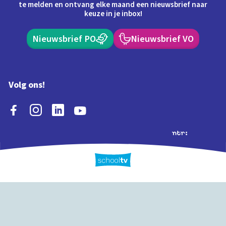
te melden en ontvang elke maand een nieuwsbrief naar
keuze in je inbox!
Nieuwsbrief PO
Nieuwsbrief VO
Volg ons!
Extra's
Schooltv biedt meer
Quiz
Schoolplaat
Tijd
dan video's! Ontdek