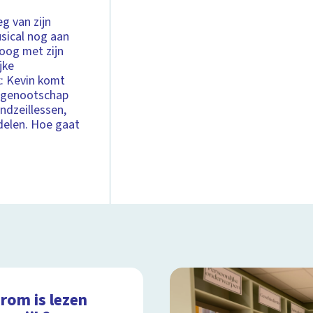
g van zijn
usical nog aan
oog met zijn
jke
k: Kevin komt
ndgenootschap
andzeillessen,
delen. Hoe gaat
rom is lezen