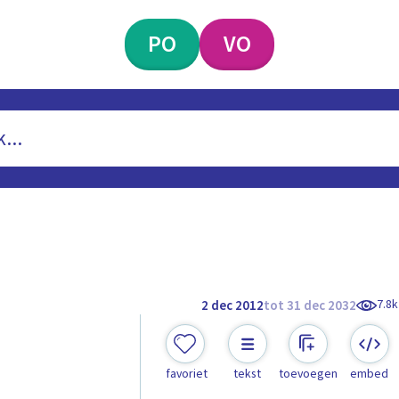
PO
VO
7.8k
2 dec 2012
tot 31 dec 2032
favoriet
tekst
toevoegen
embed