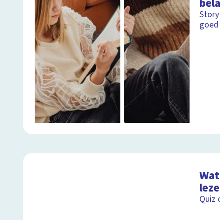
bela
Story
goed
Wat 
lez
Quiz 