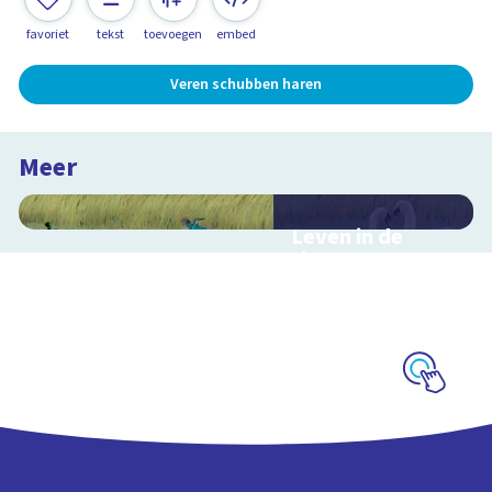
favoriet
tekst
toevoegen
embed
Veren schubben haren
Meer
Leven in de
sloot
Interactieve
schoolplaat over het
slootleven
Schoolplaat