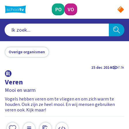
Ga
naar
PO
VO
hoofdinhoud
Overige organismen
15 dec 2014
7.5k
Veren
Mooi en warm
Vogels hebben veren om te vliegen en om zich warm te
houden. Ook zijn ze heel mooi. En wij mensen gebruiken
veren ook. Kijk maar!